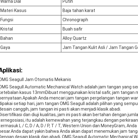
Warna Dial
Putih
Materi Kasus
Baja tahan karat
Fungsi
Chronograph
Kristal
Buah safir
Bahan
Alloy Quartz
Gaya
Jam Tangan Kulit Asli / Jam Tangan G
Aplikasi:
OMG Seagull Jam Otomatis Mekanis
OMG Seagull Automatic Mechanical Watch adalah jam tangan yang s
ketebalan kasus 13mmDibuat menggunakan kristal safir, jam tangan 
pernyataan.Apakah Anda mencari jam tangan pergelangan tangan wani
dipakai setiap hari, jam tangan OMG Seagull adalah pilihan yang semp
desain canggih, jam tangan ini pasti akan menjadi klasik abadi.
Disertifikasi dan diuji kualitas, jam ini pasti akan bertahan dengan j
ternegosiasi, itu adalah kemewahan yang terjangkau.dengan perkiraa
termasuk L / C, D / A, D / P, T / T, Western Union dan MoneyGram, An
besar.Anda dapat yakin bahwa Anda akan dapat menemukan jam tang
Dengan desain klasik dan abadi, OMG Seagull Automatic Mechanical Wat