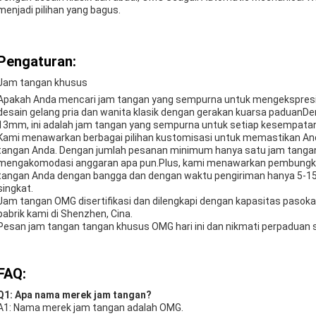
menjadi pilihan yang bagus.
Pengaturan:
Jam tangan khusus
Apakah Anda mencari jam tangan yang sempurna untuk mengekspres
desain gelang pria dan wanita klasik dengan gerakan kuarsa paduanDe
13mm, ini adalah jam tangan yang sempurna untuk setiap kesempatan
Kami menawarkan berbagai pilihan kustomisasi untuk memastikan A
tangan Anda. Dengan jumlah pesanan minimum hanya satu jam tangan 
mengakomodasi anggaran apa pun.Plus, kami menawarkan pembungkus
tangan Anda dengan bangga dan dengan waktu pengiriman hanya 5-15 
singkat.
Jam tangan OMG disertifikasi dan dilengkapi dengan kapasitas pasokan
pabrik kami di Shenzhen, Cina.
Pesan jam tangan tangan khusus OMG hari ini dan nikmati perpaduan 
FAQ:
Q1: Apa nama merek jam tangan?
A1: Nama merek jam tangan adalah OMG.