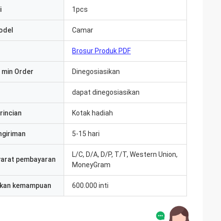
i
1pcs
odel
Camar
Brosur Produk PDF
 min Order
Dinegosiasikan
dapat dinegosiasikan
rincian
Kotak hadiah
ngiriman
5-15 hari
L/C, D/A, D/P, T/T, Western Union,
yarat pembayaran
MoneyGram
kan kemampuan
600.000 inti