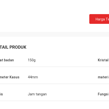
Harga Te
TAIL PRODUK
at badan
150g
Kristal
meter Kasus
44mm
materi
is
Jam tangan
Fungsi