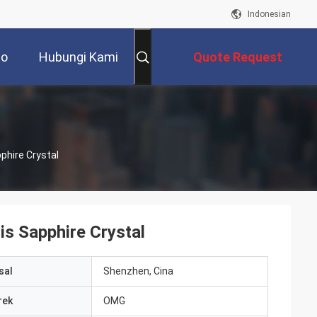
Indonesian
eo
Hubungi Kami
Quote Request
Suatu
phire Crystal
s Sapphire Crystal
sal
Shenzhen, Cina
rek
OMG