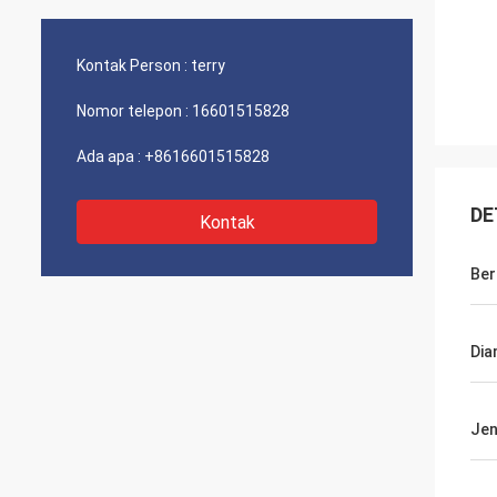
Kontak Person :
terry
Nomor telepon :
16601515828
Ada apa :
+8616601515828
DE
Kontak
Ber
Dia
Jen