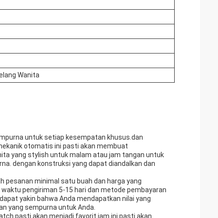
elang Wanita
empurna untuk setiap kesempatan khusus.dan
mekanik otomatis ini pasti akan membuat
ta yang stylish untuk malam atau jam tangan untuk
urna. dengan konstruksi yang dapat diandalkan dan
umlah pesanan minimal satu buah dan harga yang
n waktu pengiriman 5-15 hari dan metode pembayaran
da dapat yakin bahwa Anda mendapatkan nilai yang
an yang sempurna untuk Anda.
ch pasti akan menjadi favorit.jam ini pasti akan